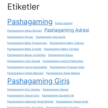
Etiketler
Pashagaming
Pasha Gaming
Pashagaming Adresi
Pashagaming Adres Bilgileri
Pashagaming Altyapı
Pashagaming Ana Sayfa
Pashagaming Bahis Promosyonu
Pashagaming Bahis Tutkunu
Pashagaming Bahis Ziyareti
Pashagaming Bahis Çeşitleri
Pashagaming Başarı ve Kalitesi
Pashagaming Bonus
Pashagaming Canlı Destek
Pashagaming Casino Platformları
Pashagaming Casino Seçenekler
Pashagaming Finansal İşlem
Pashagaming Futbol Bahisleri
Pashagaming Genel Merkez
Pashagaming Giriş
Pashagaming Giriş Sayfası
Pashagaming Güncel
Pashagaming Güncel Giriş
Pashagaming Güvenilir Mi
Pashagaming Hakkında Temel Bilgiler
Pashagaming Hesap İptali
Pashagaming Kamu Kurumları
Pashagaming Kart Oyunları