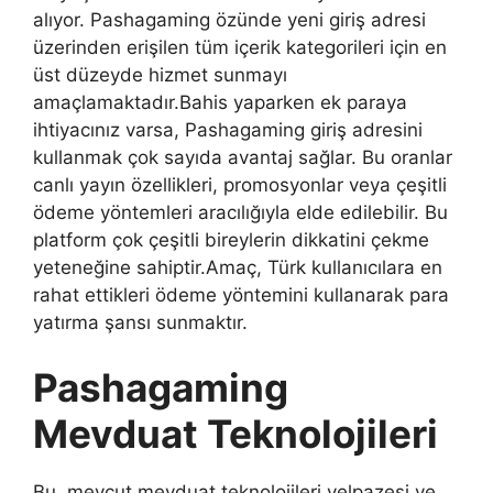
alıyor. Pashagaming özünde yeni giriş adresi
üzerinden erişilen tüm içerik kategorileri için en
üst düzeyde hizmet sunmayı
amaçlamaktadır.Bahis yaparken ek paraya
ihtiyacınız varsa, Pashagaming giriş adresini
kullanmak çok sayıda avantaj sağlar. Bu oranlar
canlı yayın özellikleri, promosyonlar veya çeşitli
ödeme yöntemleri aracılığıyla elde edilebilir. Bu
platform çok çeşitli bireylerin dikkatini çekme
yeteneğine sahiptir.Amaç, Türk kullanıcılara en
rahat ettikleri ödeme yöntemini kullanarak para
yatırma şansı sunmaktır.
Pashagaming
Mevduat Teknolojileri
Bu, mevcut mevduat teknolojileri yelpazesi ve