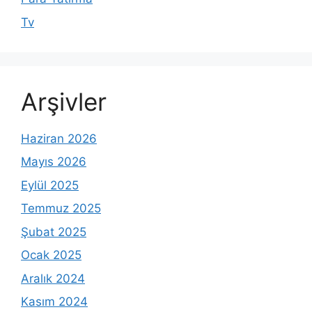
Tv
Arşivler
Haziran 2026
Mayıs 2026
Eylül 2025
Temmuz 2025
Şubat 2025
Ocak 2025
Aralık 2024
Kasım 2024