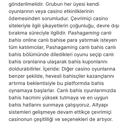
gönderilmelidir. Grubun her üyesi kendi
oyunlarının veya casino etkinliklerinin
ödemesinden sorumludur. Çevrimiçi casino
siteleriyle ilgili şikayetlerin çoğunluğu, devre dışı
bırakma süreciyle ilgilidir.
Pashagaming canlı
bahis
online canlı bahise para yatırmak isteyen
tüm katılımcılar, Pashagaming canlı bahis canlı
bahis bölümünde diledikleri oyunu seçip canlı
bahis oranlarına ulaşarak bahis kuponlarını
doldurabilirler. İçeride: Diğer casino oyunlarına
benzer şekilde, hevesli bahisçiler kazançlarını
artırma beklentisiyle bu platformda bahis
oynamaya başlarlar. Canlı bahis oyunlarımızda
bahis hacmini yüksek tutmaya ve en uygun
bahis hatlarını sunmaya çalışıyoruz. Altyapı
sistemleri gelişmeye devam ettikçe çevrimiçi
casinonun çeşitliliği ve seçenekleri de artıyor.