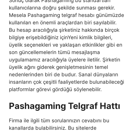
Sonuç olarak Pashagaming bu standartları
kullanıcılarına doğru şekilde sunması gerekir.
Mesela Pashagaming telgraf hesabı günümüzde
kullanılan en önemli araçlardan biri sayılabilir.
Bu hesap aracılığıyla şirketiniz hakkında birçok
bilgiye erişebildiğiniz içinYeni kimlik bilgileri,
üyelik seçenekleri ve yaklaşan etkinlikler gibi en
son güncellemelerin tümü mesajlaşma
uygulamamız aracılığıyla üyelere iletilir. Şirketin
üyelik ağını giderek genişletmesinin temel
nedenlerinden biri de budur. Sanal dünyaların
insanların çok çeşitli faaliyetlerde bulunabileceği
platformlar görevi gördüğü söylenebilir.
Pashagaming Telgraf Hattı
Firma ile ilgili tüm sorularınızın cevabını bu
kanallarda bulabilirsiniz. Bu sitelerde