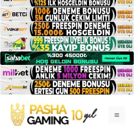
İçeriğe
atla
Menü