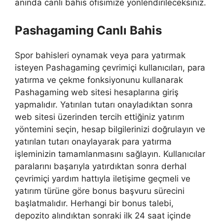
anında canlı bahis ofisimize yönlendirileceksiniz.
Pashagaming Canlı Bahis
Spor bahisleri oynamak veya para yatırmak
isteyen Pashagaming çevrimiçi kullanıcıları, para
yatırma ve çekme fonksiyonunu kullanarak
Pashagaming web sitesi hesaplarına giriş
yapmalıdır. Yatırılan tutarı onayladıktan sonra
web sitesi üzerinden tercih ettiğiniz yatırım
yöntemini seçin, hesap bilgilerinizi doğrulayın ve
yatırılan tutarı onaylayarak para yatırma
işleminizin tamamlanmasını sağlayın. Kullanıcılar
paralarını başarıyla yatırdıktan sonra derhal
çevrimiçi yardım hattıyla iletişime geçmeli ve
yatırım türüne göre bonus başvuru sürecini
başlatmalıdır. Herhangi bir bonus talebi,
depozito alındıktan sonraki ilk 24 saat içinde