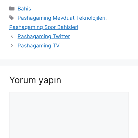
Kategoriler
Bahis
Etiketler
Pashagaming Mevduat Teknolojileri
,
Pashagaming Spor Bahisleri
Pashagaming Twitter
Pashagaming TV
Yorum yapın
Yorum