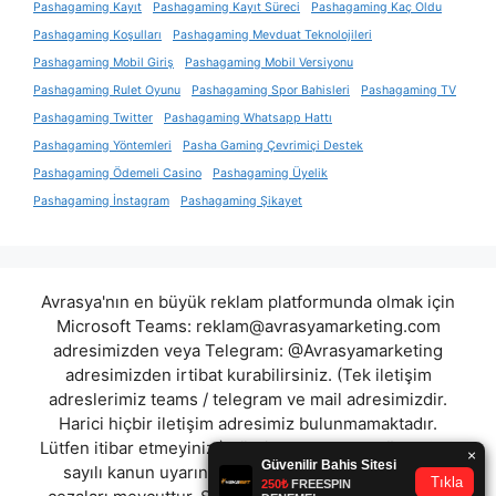
Pashagaming Kayıt
Pashagaming Kayıt Süreci
Pashagaming Kaç Oldu
Pashagaming Koşulları
Pashagaming Mevduat Teknolojileri
Pashagaming Mobil Giriş
Pashagaming Mobil Versiyonu
Pashagaming Rulet Oyunu
Pashagaming Spor Bahisleri
Pashagaming TV
Pashagaming Twitter
Pashagaming Whatsapp Hattı
Pashagaming Yöntemleri
Pasha Gaming Çevrimiçi Destek
Pashagaming Ödemeli Casino
Pashagaming Üyelik
Pashagaming İnstagram
Pashagaming Şikayet
Avrasya'nın en büyük reklam platformunda olmak için
Microsoft Teams:
reklam@avrasyamarketing.com
adresimizden veya Telegram: @Avrasyamarketing
adresimizden irtibat kurabilirsiniz. (Tek iletişim
adreslerimiz teams / telegram ve mail adresimizdir.
Harici hiçbir iletişim adresimiz bulunmamaktadır.
Lütfen itibar etmeyiniz.) Türkiye yasalarına göre 7258
sayılı kanun uyarınca yasa dışı bahis oynamanın