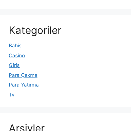
Kategoriler
Bahis
Casino
Giriş
Para Çekme
Para Yatırma
Tv
Arşivler